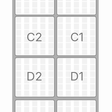
C2
C1
D2
D1